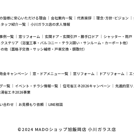
の皆様に安心いただける理由
会社案内一覧
代表挨拶
理念･方針･ビジョン
スタッフ紹介一覧
小川ガラス店の求人情報
事例一覧
窓リフォーム
玄関ドア・玄関引戸・勝手口ドア
シャッター・雨戸
エクステリア（浴室工事・バルコニー・テラス囲い・サンルーム・カーポート他）
その他（面格子交換・サッシ補修・戸車交換・鏡取付）
助金キャンペーン
窓・ドアメニュー一覧
窓リフォーム
ドアリフォーム
エ
グ一覧
イベント・チラシ情報一覧
住宅省エネ2026キャンペーン
先進的窓リノ
給湯省エネ2026事業
い合わせ
お見積もり依頼
LINE相談
©2024 MADOショップ旭飯岡店 小川ガラス店