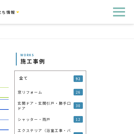
立ち情報
WORKS
施工事例
全て
92
26
窓リフォーム
玄関ドア・玄関引戸・勝手口
30
ドア
12
シャッター・雨戸
エクステリア（浴室工事・バ