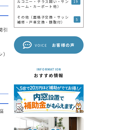
19
ルコニー・テラス囲い・サン
ルーム・カーポート他）
その他（面格子交換・サッシ
5
補修・戸車交換・鏡取付）
関引
お客様の声
VOICE
シ）
）
INFORMATION
おすすめ情報
悩