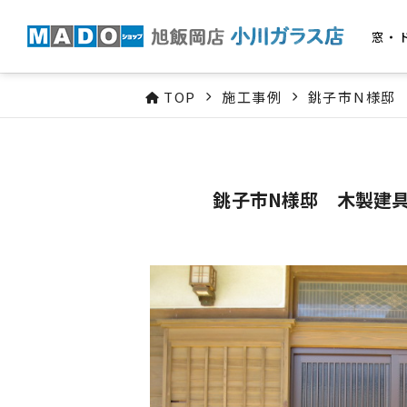
窓・
TOP
施工事例
銚子市N様邸
銚子市N様邸 木製建