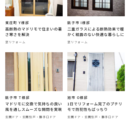
東庄町 Y様邸
銚子市 I様邸
高断熱のマドリモで住まいの暑
二重ガラスによる断熱効果で暖
さ寒さを解決
かく結露のない快適な暮らしに
窓リフォーム
窓リフォーム
銚子市 T様邸
旭市 O様邸
マドリモに交換で気持ちの良い
1日でリフォーム完了のプチリ
風を通しスムーズな開閉を実現
モで防犯性もばっちり
玄関ドア・玄関引戸・勝手口ドア
玄関ドア・玄関引戸・勝手口ドア