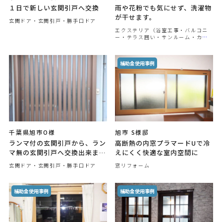
１日で新しい玄関引戸へ交換
雨や花粉でも気にせず、洗濯物
が干せます。
玄関ドア・玄関引戸・勝手口ドア
エクステリア（浴室工事・バルコニ
ー・テラス囲い・サンルーム・カー
ポート他）
千葉県旭市O様
旭市 S様邸
ランマ付の玄関引戸から、ラン
高断熱の内窓プラマードUで冷
マ無の玄関引戸へ交換出来まし
えにくく快適な室内空間に
た。
玄関ドア・玄関引戸・勝手口ドア
窓リフォーム