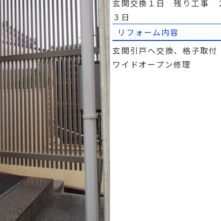
玄関交換１日 残り工事 
３日
リフォーム内容
玄関引戸へ交換、格子取
ワイドオープン修理