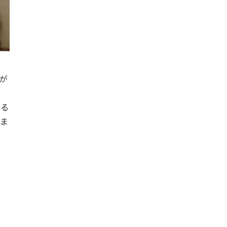
が
ゃる
いま