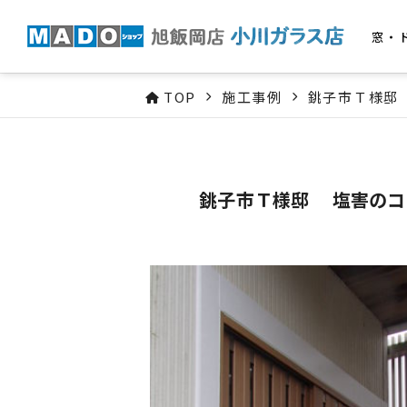
窓・
TOP
施工事例
銚子市Ｔ様邸
銚子市Ｔ様邸 塩害のコ