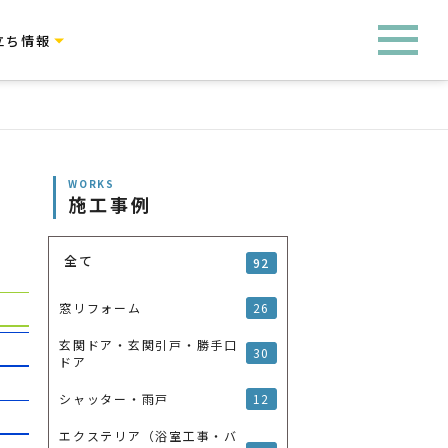
立ち情報
WORKS
施工事例
全て
92
26
窓リフォーム
玄関ドア・玄関引戸・勝手口
30
ドア
12
シャッター・雨戸
エクステリア（浴室工事・バ