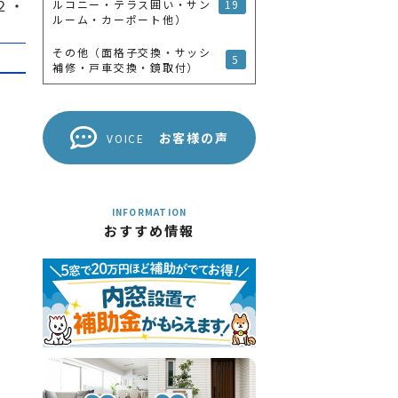
２・
19
ルコニー・テラス囲い・サン
ルーム・カーポート他）
その他（面格子交換・サッシ
5
補修・戸車交換・鏡取付）
付
お客様の声
VOICE
INFORMATION
おすすめ情報